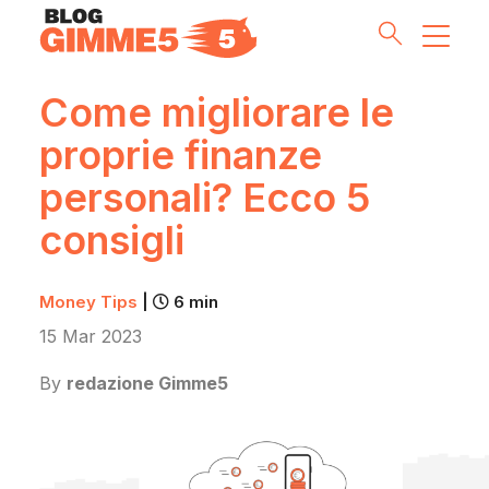
Come migliorare le
proprie finanze
Money Tips
personali? Ecco 5
Investment Pills
consigli
Lifestyle
Money Tips
|
6 min
Inside G5
15 Mar 2023
By
redazione Gimme5
Partnership & Co
Meet the Team