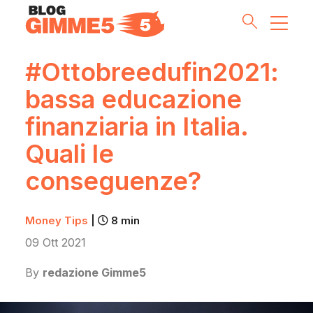
#Ottobreedufin2021:
bassa educazione
Money Tips
finanziaria in Italia.
Investment Pills
Quali le
Lifestyle
conseguenze?
Inside G5
Money Tips
|
8 min
09 Ott 2021
Partnership & Co
By
redazione Gimme5
Meet the Team