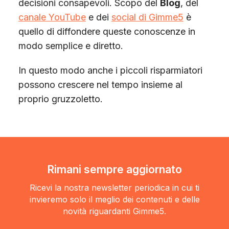
decisioni consapevoli. Scopo del
Blog
, del
canale YouTube
e dei
social di Gimme5
è
quello di diffondere queste conoscenze in
modo semplice e diretto.
In questo modo anche i piccoli risparmiatori
possono crescere nel tempo insieme al
proprio gruzzoletto.
Rimani sempre aggiornato
Ricevi la nostra newsletter periodica in cui ti
invieremo solo il meglio dei contenuti e delle
novità riguardanti Gimme5.