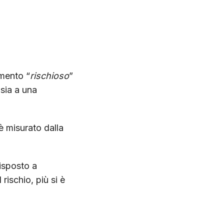
mento “
rischioso
”
 sia a una
è misurato dalla
isposto a
rischio, più si è