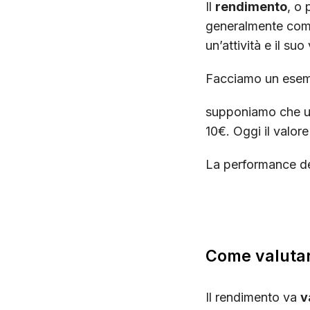
Il
rendimento
, o 
generalmente come 
un’attività e il suo 
Facciamo un esem
supponiamo che un
10€. Oggi il valor
La performance d
Come valutar
Il rendimento va
v