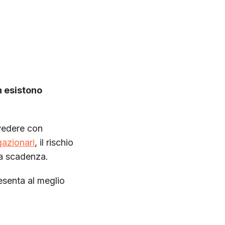
 esistono
evedere con
igazionari
, il rischio
i a scadenza.
esenta al meglio