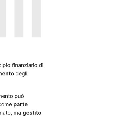
cipio finanziario di
imento
degli
imento può
o come
parte
minato, ma
gestito