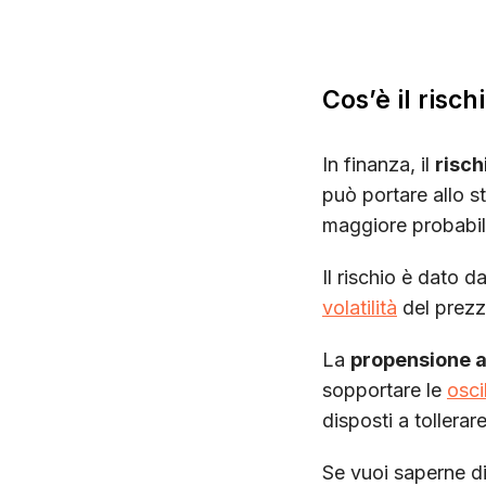
Cos’è il risc
In finanza, il
risch
può portare allo s
maggiore probabili
Il rischio è dato dal
volatilità
del prezzo
La
propensione al
sopportare le
osci
disposti a tollerare
Se vuoi saperne di