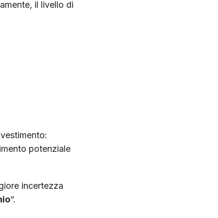
ente, il livello di
nvestimento:
dimento potenziale
iore incertezza
hio
“.