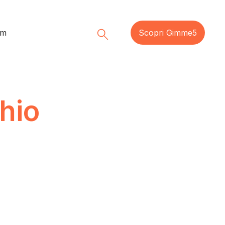
am
Scopri Gimme5
chio