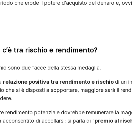
riodo che erode il potere d’acquisto del denaro e, ovviam
c’è tra rischio e rendimento?
hio sono due facce della stessa medaglia.
na
relazione positiva tra rendimento e rischio
di un i
hio che si è disposti a sopportare, maggiore sarà il ren
ndere.
re rendimento potenziale dovrebbe remunerare la magg
a acconsentito di accollarsi: si parla di “
premio al risc