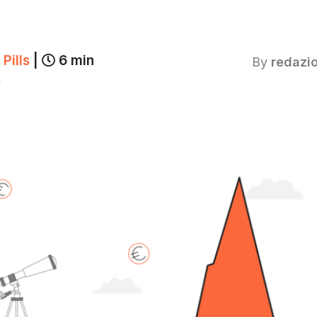
Pills
|
6 min
By
redazi
4