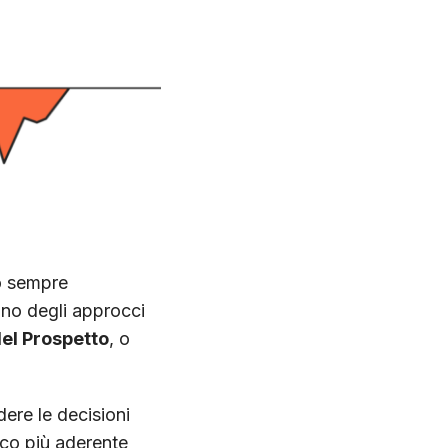
no sempre
Uno degli approcci
del Prospetto
, o
ere le decisioni
ico più aderente