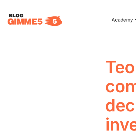
Academy
Teo
com
deci
inv