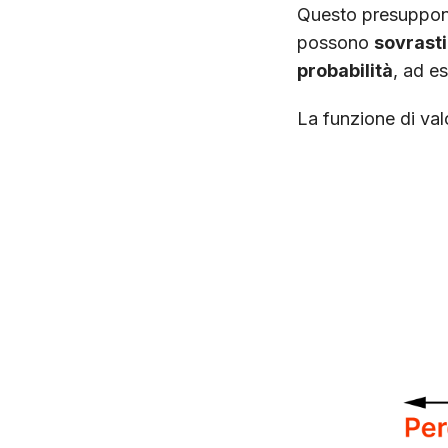
Questo presuppone
possono
sovrasti
probabilità
, ad e
La funzione di val