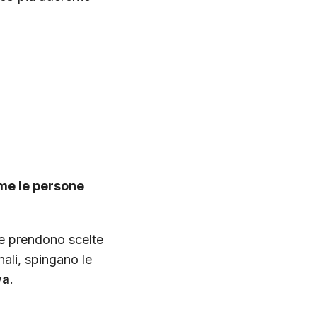
me le persone
ne prendono scelte
onali, spingano le
va
.