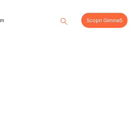
am
Scopri Gimme5