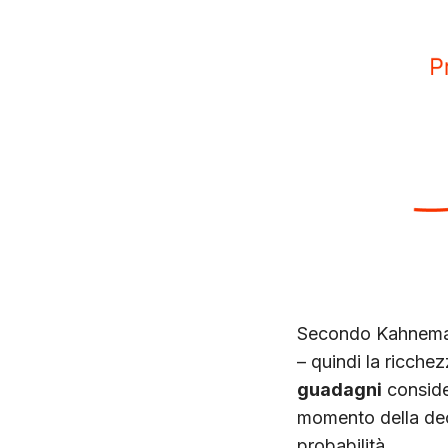
Secondo Kahneman e
– quindi la ricche
guadagni
consid
momento della deci
probabilità.