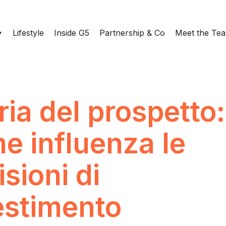
Lifestyle
Inside G5
Partnership & Co
Meet the Te
ria del prospetto:
e influenza le
sioni di
estimento