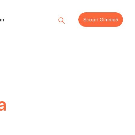
am
Scopri Gimme5
a
a