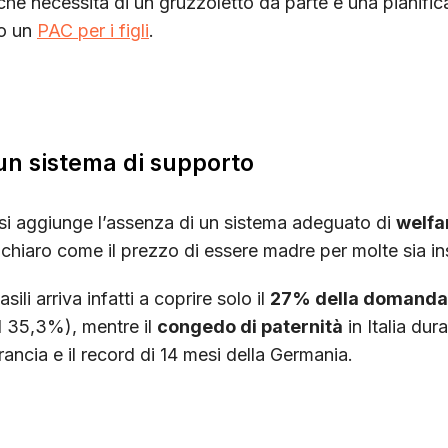
he necessità di un gruzzoletto da parte e una pianific
do un
PAC per i figli
.
un sistema di supporto
i si aggiunge l’assenza di un sistema adeguato di
welfa
 chiaro come il prezzo di essere madre per molte sia in
ili arriva infatti a coprire solo il
27% della domanda
 35,3%), mentre il
congedo di paternità
in Italia dura
rancia e il record di 14 mesi della Germania.