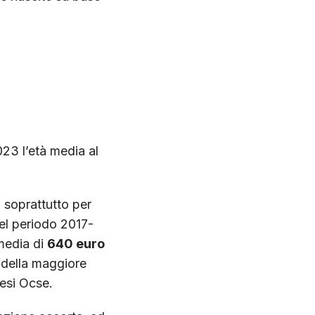
023 l’età media al
i soprattutto per
nel periodo 2017-
 media di
640 euro
o della maggiore
aesi Ocse.