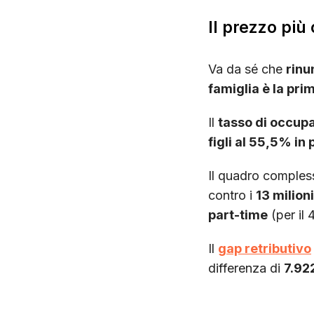
Il prezzo più
Va da sé che
rinu
famiglia è la pr
Il
tasso di occup
figli al 55,5% in 
Il quadro compless
contro i
13 milion
part-time
(per il
Il
gap retributivo
differenza di
7.92