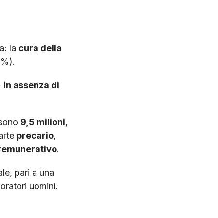
a: la
cura della
2%).
 in assenza di
a sono
9,5 milioni
,
parte
precario
,
remunerativo
.
le, pari a una
voratori uomini.