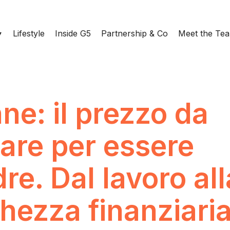
Lifestyle
Inside G5
Partnership & Co
Meet the Te
ne: il prezzo da
are per essere
re. Dal lavoro all
chezza finanziari