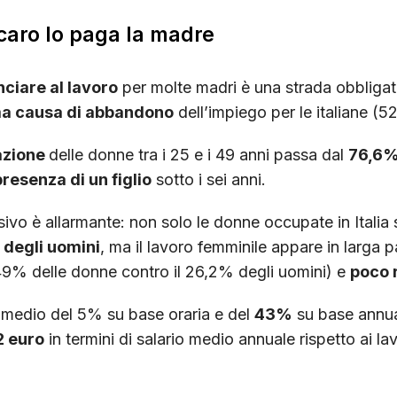
 caro lo paga la madre
nciare al lavoro
per molte madri è una strada obbligat
ima causa di abbandono
dell’impiego per le italiane (5
azione
delle donne tra i 25 e i 49 anni passa dal
76,6%
presenza di un figlio
sotto i sei anni.
ivo è allarmante: non solo le donne occupate in Itali
i degli uomini
, ma il lavoro femminile appare in larga 
 49% delle donne contro il 26,2% degli uomini) e
poco 
medio del 5% su base oraria e del
43%
su base annua
2 euro
in termini di salario medio annuale rispetto ai la