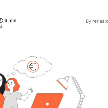
6 min
By
redazi
4