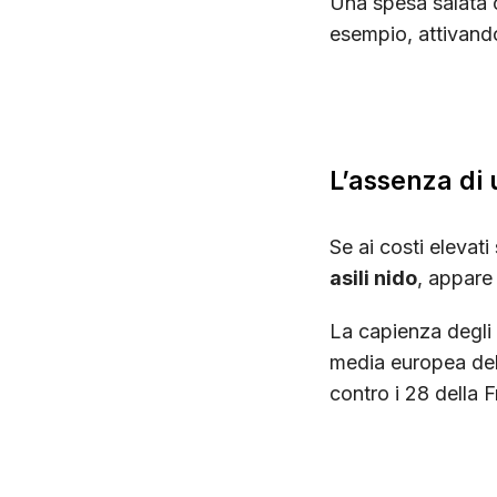
Una spesa salata c
esempio, attivan
L’assenza di 
Se ai costi elevat
asili nido
, appare
La capienza degli as
media europea del
contro i 28 della F