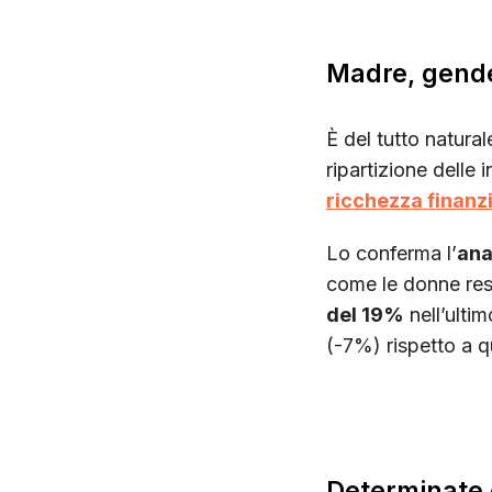
Madre, gende
È del tutto natural
ripartizione dell
ricchezza finanz
Lo conferma l’
ana
come le donne res
del 19%
nell’ulti
(-7%) rispetto a qu
Determinate e