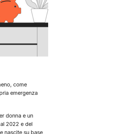
 meno, come
ropria emergenza
per donna e un
 al 2022 e del
le nascite su base