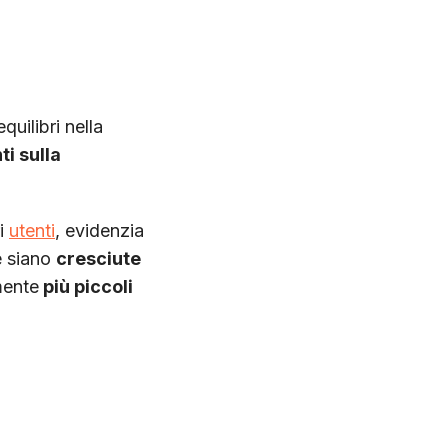
quilibri nella
ti sulla
ri
utenti
, evidenzia
e siano
cresciute
mente
più piccoli