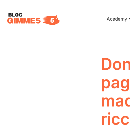
Academy
Don
pag
mad
ric