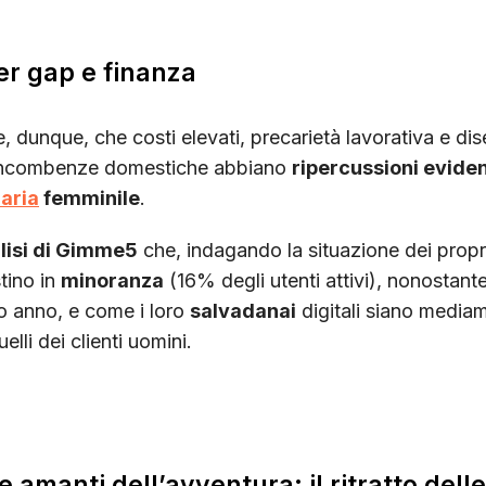
r gap e finanza
e, dunque, che costi elevati, precarietà lavorativa e dise
e incombenze domestiche abbiano
ripercussioni eviden
iaria
femminile
.
lisi di Gimme5
che, indagando la situazione dei prop
tino in
minoranza
(16% degli utenti attivi), nonostant
mo anno, e come i loro
salvadanai
digitali siano media
elli dei clienti uomini.
 amanti dell’avventura: il ritratto delle