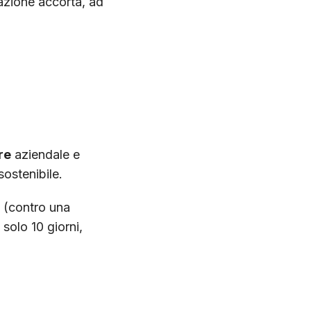
azione accorta, ad
re
aziendale e
sostenibile.
(contro una
 solo 10 giorni,