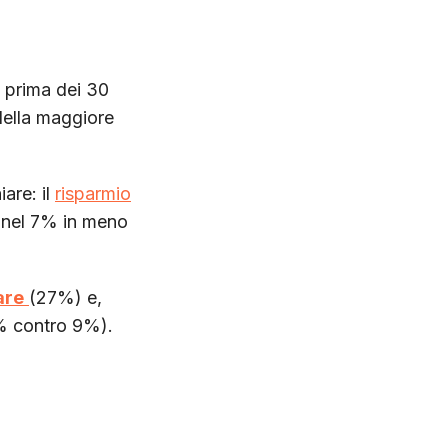
 prima dei 30
della maggiore
are: il
risparmio
o nel 7% in meno
are
(27%) e,
% contro 9%).