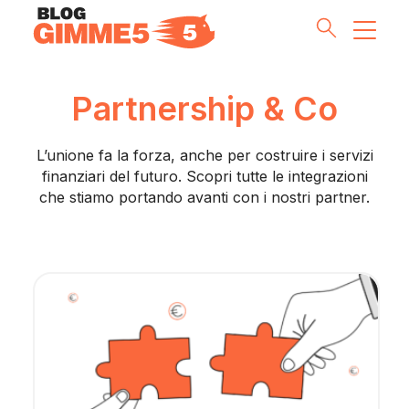
Partnership & Co
Money Tips
L’unione fa la forza, anche per costruire i servizi
Investment Pills
finanziari del futuro. Scopri tutte le integrazioni
che stiamo portando avanti con i nostri partner.
Lifestyle
Inside G5
Partnership & Co
Meet the Team