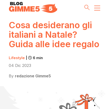
Cosa desiderano gli
italiani a Natale?
Money Tips
Guida alle idee regalo
Investment Pills
Lifestyle
|
6 min
Lifestyle
04 Dic 2023
Inside G5
By
redazione Gimme5
Partnership & Co
Meet the Team