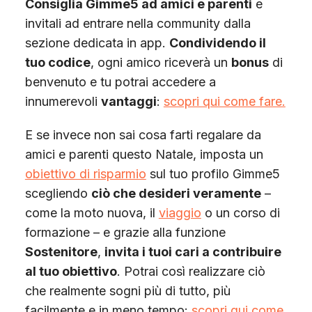
Consiglia Gimme5 ad amici e parenti
e
invitali ad entrare nella community dalla
sezione dedicata in app.
Condividendo il
tuo codice
, ogni amico riceverà un
bonus
di
benvenuto e tu potrai accedere a
innumerevoli
vantaggi
:
scopri qui come fare.
E se invece non sai cosa farti regalare da
amici e parenti questo Natale, imposta un
obiettivo di risparmio
sul tuo profilo Gimme5
scegliendo
ciò che desideri veramente
–
come la moto nuova, il
viaggio
o un corso di
formazione – e grazie alla funzione
Sostenitore
,
invita i tuoi cari a contribuire
al tuo obiettivo
. Potrai così realizzare ciò
che realmente sogni più di tutto, più
facilmente e in meno tempo:
scopri qui come