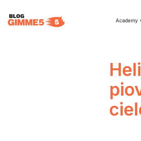
Academy
Hel
pio
cie