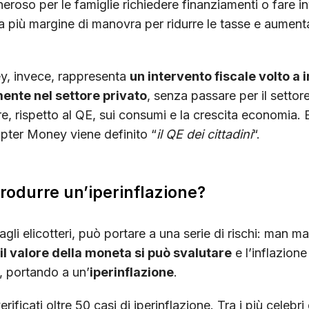
oso per le famiglie richiedere finanziamenti o fare in
ha più margine di manovra per ridurre le tasse e aument
y, invece, rappresenta
un intervento fiscale volto a
ente nel settore privato
, senza passare per il settor
e, rispetto al QE, sui consumi e la crescita economia. 
opter Money viene definito “
il QE dei cittadini
“.
 produrre un’iperinflazione?
gli elicotteri, può portare a una serie di rischi: man m
il valore della moneta si può svalutare
e l’inflazion
 portando a un’
iperinflazione
.
ificati oltre 50 casi di iperinflazione. Tra i più celebri 