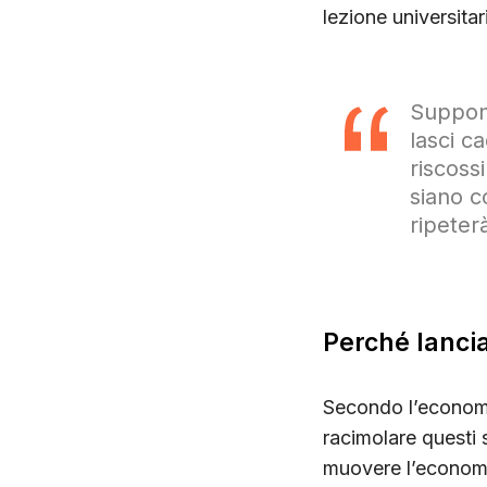
lezione universita
Supponi
lasci c
riscossi
siano c
ripeter
Perché lancia
Secondo l’economis
racimolare questi 
muovere l’econom