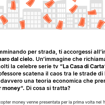
mminando per strada, ti accorgessi all’
aro dal cielo
. Un’immagine che richiama
lti la celebre serie tv “
La Casa di Carta
fessore scatena il caos tra le strade di
te davvero una teoria economica che pre
r money
“. Di cosa si tratta?
icopter money venne presentata per la prima volta nel 