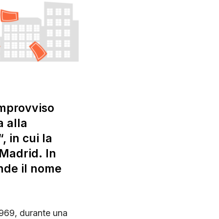
improvviso
 alla
“, in cui la
 Madrid. In
nde il nome
1969, durante una