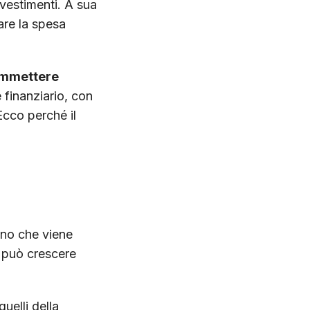
vestimenti. A sua
are la spesa
 immettere
e finanziario, con
Ecco perché il
ano che viene
e può crescere
quelli della