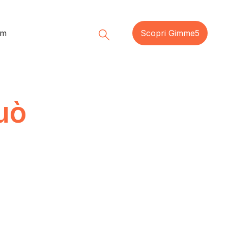
am
Scopri Gimme5
uò