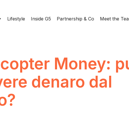
Lifestyle
Inside G5
Partnership & Co
Meet the Te
icopter Money: p
vere denaro dal
lo?