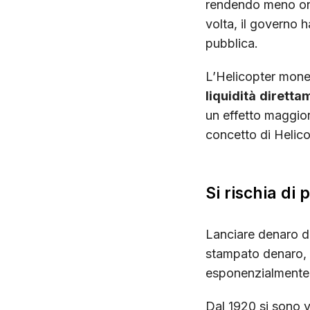
rendendo meno oner
volta, il governo 
pubblica.
L’Helicopter mone
liquidità
direttam
un effetto maggior
concetto di Helic
Si rischia di
Lanciare denaro da
stampato denaro,
esponenzialmente,
Dal 1920 si sono ver