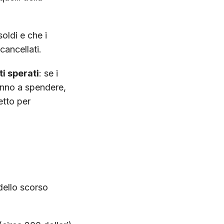
oldi e che i
cancellati.
ti sperati
: se i
anno a spendere,
etto per
dello scorso