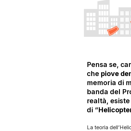
Pensa se, ca
che
piove den
memoria di mo
banda del Pro
realtà, esis
di “
Helicopte
La teoria dell’Hel