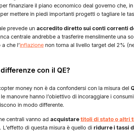
er finanziare il piano economico deal governo che, i
per mettere in piedi importanti progetti o tagliare le ta
cale prevede un
accredito diretto sui conti correnti de
anca centrale andrebbe a trasferire mensilmente una s
o a che l’
inflazione
non torna al livello target del 2% (n
 differenze con il QE?
licopter money non è da confondersi con la misura del
Q
 le manovre hanno l’obiettivo di incoraggiare i consum
giscono in modo differente.
che centrali vanno ad
acquistare
titoli di stato o altri 
. L’effetto di questa misura è quello di
ridurre i tassi 