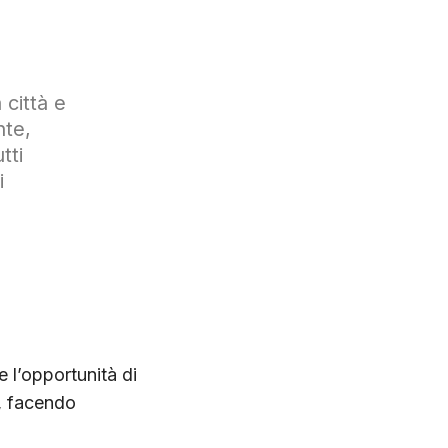
città e
nte,
tti
i
 l’opportunità di
a, facendo