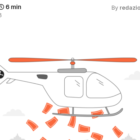
6 min
By
redazi
3