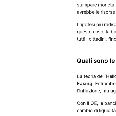
stampare moneta p
avrebbe le risorse 
L’ipotesi più radi
questo caso, la b
tutti i cittadini, fin
Quali sono le
La teoria dell’He
Easing
. Entrambe
l’inflazione, ma a
Con il QE, le ban
cambio di liquidità