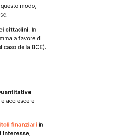
n questo modo,
sse.
i cittadini
. In
omma a favore di
el caso della BCE).
uantitative
i e accrescere
titoli finanziari
in
di interesse
,