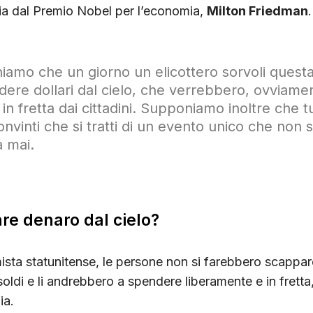
ria dal Premio Nobel per l’economia,
Milton Friedman
.
amo che un giorno un elicottero sorvoli questa 
adere dollari dal cielo, che verrebbero, ovviame
 in fretta dai cittadini. Supponiamo inoltre che tu
onvinti che si tratti di un evento unico che non s
à mai.
re denaro dal cielo?
ta statunitense, le persone non si farebbero scappare
soldi e li andrebbero a spendere liberamente e in frett
ia.