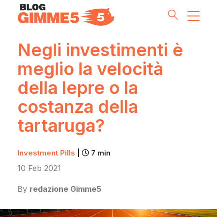
Negli investimenti è
meglio la velocità
Money Tips
della lepre o la
Investment Pills
costanza della
Lifestyle
tartaruga?
Inside G5
Investment Pills
|
7 min
10 Feb 2021
Partnership & Co
By
redazione Gimme5
Meet the Team