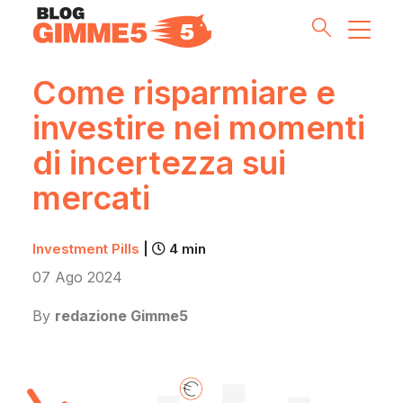
Come risparmiare e
investire nei momenti
Money Tips
di incertezza sui
Investment Pills
mercati
Lifestyle
Investment Pills
|
4 min
Inside G5
07 Ago 2024
By
redazione Gimme5
Partnership & Co
Meet the Team