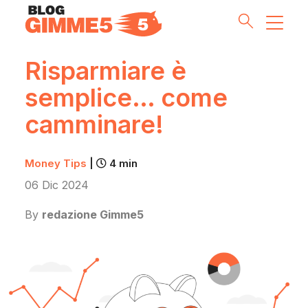
Risparmiare è
semplice… come
Money Tips
camminare!
Investment Pills
Money Tips
|
4 min
Lifestyle
06 Dic 2024
Inside G5
By
redazione Gimme5
Partnership & Co
Meet the Team