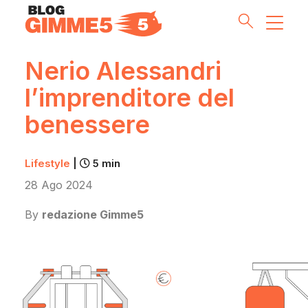
Nerio Alessandri
l’imprenditore del
Money Tips
benessere
Investment Pills
Lifestyle
|
5 min
Lifestyle
28 Ago 2024
Inside G5
By
redazione Gimme5
Partnership & Co
Meet the Team