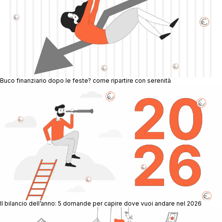
Scopri Gimme5
Buco finanziario dopo le feste? come ripartire con serenità
Il bilancio dell’anno: 5 domande per capire dove vuoi andare nel 2026