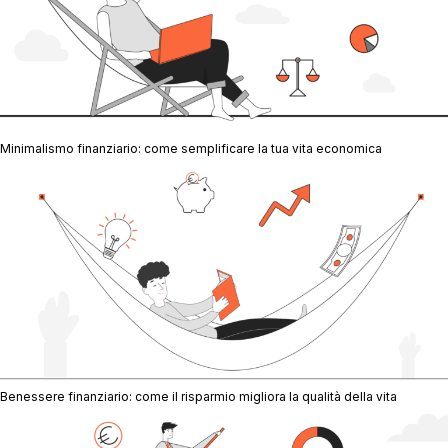
Minimalismo finanziario: come semplificare la tua vita economica
Benessere finanziario: come il risparmio migliora la qualità della vita