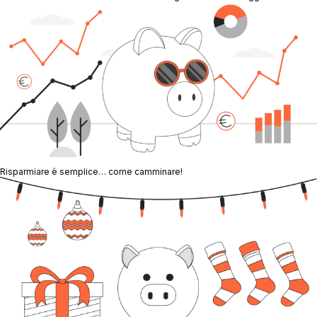
Risparmiare è semplice… come camminare!