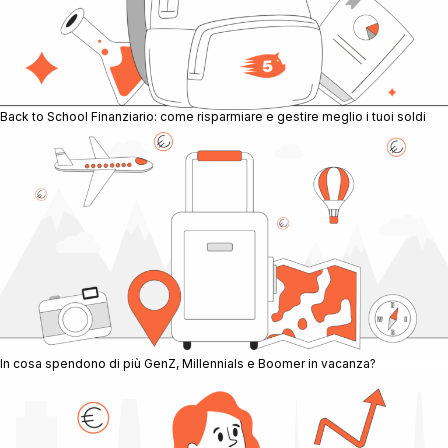
Back to School Finanziario: come risparmiare e gestire meglio i tuoi soldi
In cosa spendono di più GenZ, Millennials e Boomer in vacanza?