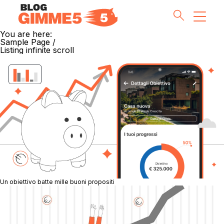
You are here:
Sample Page
/
Listing infinite scroll
Money Tips
Investment Pills
Lifestyle
Inside G5
Partnership & Co
Un obiettivo batte mille buoni propositi
Meet the Team