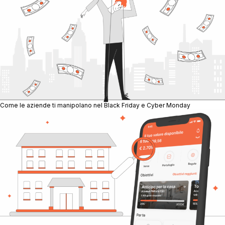
Come le aziende ti manipolano nel Black Friday e Cyber Monday